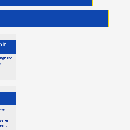
n in
ufgrund
er
dem
serer
n...