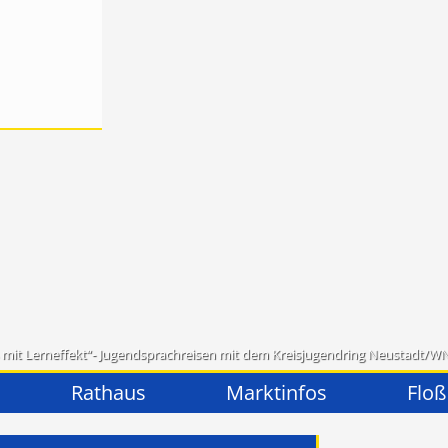
 mit Lerneffekt“- Jugendsprachreisen mit dem Kreisjugendring Neustadt/W
Rathaus
Marktinfos
Floß