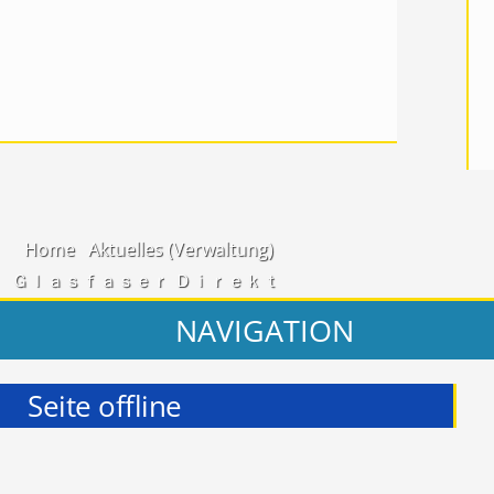
Home
Aktuelles (Verwaltung)
Ｇｌａｓｆａｓｅｒ Ｄｉｒｅｋｔ
NAVIGATION
Seite offline