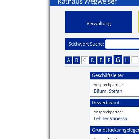
Rathaus Wegweiser
Verwaltung
Stichwort Suche:
G
A
B
C
D
E
F
H
I
Geschäftsleiter
Ansprechpartner
Bäuml Stefan
Gewerbeamt
Ansprechpartner
Lehner Vanessa
Grundstücksangelege