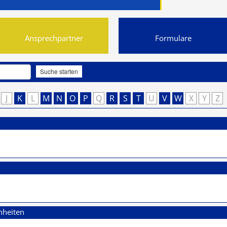
Ansprechpartner
Formulare
Suche starten
J
K
L
M
N
O
P
Q
R
S
T
U
V
W
X
Y
Z
nheiten