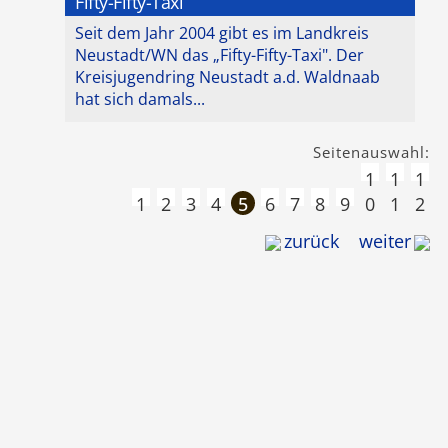
Fifty-Fifty-Taxi
Seit dem Jahr 2004 gibt es im Landkreis
Neustadt/WN das „Fifty-Fifty-Taxi". Der
Kreisjugendring Neustadt a.d. Waldnaab
hat sich damals...
Seitenauswahl:
1
1
1
1
2
3
4
5
6
7
8
9
0
1
2
zurück
weiter